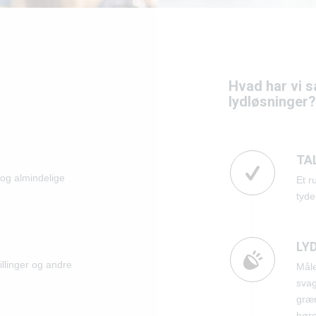
Hvad har vi sæ
lydløsninger?
TA
og almindelige
Et r
tyde
LY
illinger og andre
Måle
svag
græ
høre