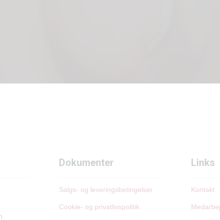
Dokumenter
Links
Salgs- og leveringsbetingelser
Kontakt
Cookie- og privatlivspolitik
Medarbe
h.