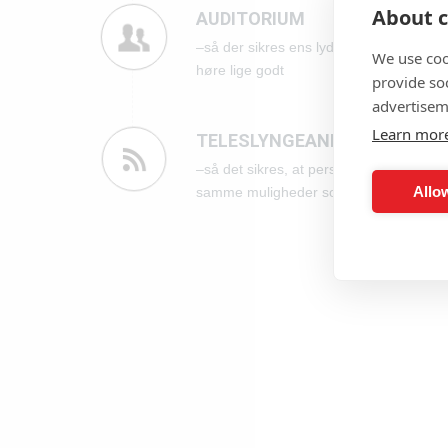
About c
AUDITORIUM
–så der sikres ens lydtryk på samtlige p
We use coo
høre lige godt
provide so
advertisem
Learn mor
TELESLYNGEANLÆG
–så det sikres, at personer med nedsat 
Allow
samme muligheder som alle andre