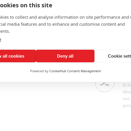
ookies on this site
EF
Den 
ladser, så alle kan
kies to collect and analyse information on site performance and 
med 
cial media features and to enhance and customise content and
ents.
e
EK
En e
hørelse, får de
 all cookies
Deny all
Cookie set
flad
Powered by
CookieHub Consent Management
FU
Et h
tilb
ved,
gang