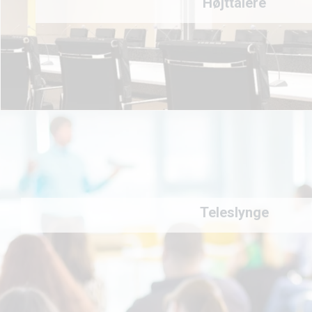
Højttalere
Teleslynge