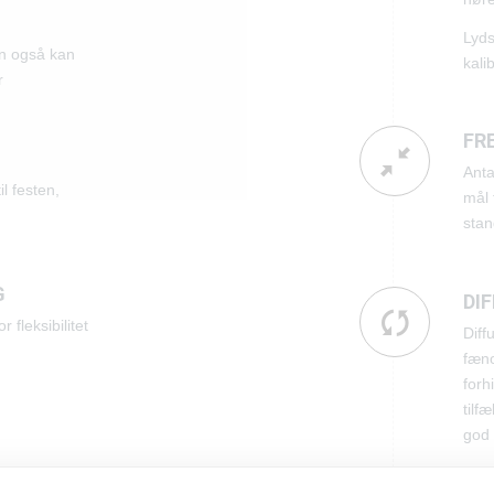
Lyds
en også kan
kali
r
FR
Anta
il festen,
mål 
stan
G
DI
 fleksibilitet
Diff
fæno
forh
tilf
god 