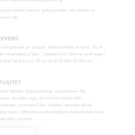
tyrken måles med en lydtryksmåler, der direkte er
breret i db.
EKVENS
l svingninger pr. sekund. Måleenheden er hertz. Hz er
for tonehøjden (“bas”, “diskant”osv.) Øret er groft sagt i
d til at høre fra ca. 20 hz op til 18.000-20.000 hz.
FFUSITET
usitet betyder (lyd)spredning, og beskriver det
men, at lyden, pga. af rummets facon eller
indringer i rummet (f.eks. møbler) spredes på en
ældig måde. Diffusitet er almindeligvis medvirkende til en
akustik i rummet.