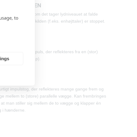
TERKLANGTIDEN
tid (i sekunder), som det tager lydniveauet at falde
usage, to
60 db, efter at lydkilden (f.eks. enhøjttaler) er stoppet.
KO
nkelt hørbar lydimpuls, der reflekteres fra en (stor)
tings
e (f.eks. et håndklap).
TTEREKKO
urtigt impulstog, der reflekteres mange gange frem og
age mellem to (store) parallelle vægge. Kan frembringes
 at man stiller sig mellem de to vægge og klapper én
 i hænderne.