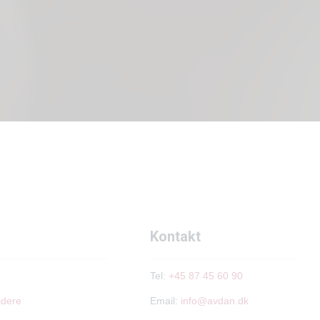
Kontakt
Tel:
+45 87 45 60 90
jdere
Email:
info@avdan.dk