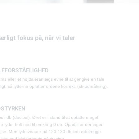
rligt fokus på, når vi taler
LEFORSTÅELIGHED
ums eller et højttaleranlægs evne til at gengive en tale
ligt, så lytterne opfatter ordene korrekt. (sti-udmålning).
DSTYRKEN
s i db (decibel). Øret er i stand til at opfatte meget
e lyde, helt ned til omkring 0 db. Opadtil er der ingen
nse. Men lydniveauer på 120-130 db kan ødelægge
lsen ved blotkortvarig påvirkning.