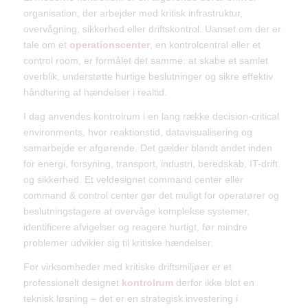
organisation, der arbejder med kritisk infrastruktur,
overvågning, sikkerhed eller driftskontrol. Uanset om der er
tale om et
operationscenter
, en kontrolcentral eller et
control room, er formålet det samme: at skabe et samlet
overblik, understøtte hurtige beslutninger og sikre effektiv
håndtering af hændelser i realtid.
I dag anvendes kontrolrum i en lang række decision-critical
environments, hvor reaktionstid, datavisualisering og
samarbejde er afgørende. Det gælder blandt andet inden
for energi, forsyning, transport, industri, beredskab, IT-drift
og sikkerhed. Et veldesignet command center eller
command & control center gør det muligt for operatører og
beslutningstagere at overvåge komplekse systemer,
identificere afvigelser og reagere hurtigt, før mindre
problemer udvikler sig til kritiske hændelser.
For virksomheder med kritiske driftsmiljøer er et
professionelt designet
kontrolrum
derfor ikke blot en
teknisk løsning – det er en strategisk investering i