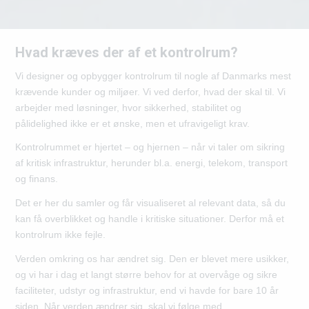
Hvad kræves der af et kontrolrum?
Vi designer og opbygger kontrolrum til nogle af Danmarks mest
krævende kunder og miljøer. Vi ved derfor, hvad der skal til. Vi
arbejder med løsninger, hvor sikkerhed, stabilitet og
pålidelighed ikke er et ønske, men et ufravigeligt krav.
Kontrolrummet er hjertet – og hjernen – når vi taler om sikring
af kritisk infrastruktur, herunder bl.a. energi, telekom, transport
og finans.
Det er her du samler og får visualiseret al relevant data, så du
kan få overblikket og handle i kritiske situationer. Derfor må et
kontrolrum ikke fejle.
Verden omkring os har ændret sig. Den er blevet mere usikker,
og vi har i dag et langt større behov for at overvåge og sikre
faciliteter, udstyr og infrastruktur, end vi havde for bare 10 år
siden. Når verden ændrer sig, skal vi følge med.