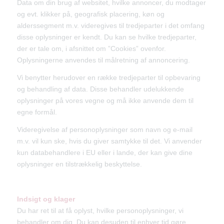
Data om din brug af websitet, hvilke annoncer, du modtager
og evt. klikker på, geografisk placering, køn og
alderssegment m.v. videregives til tredjeparter i det omfang
disse oplysninger er kendt. Du kan se hvilke tredjeparter,
der er tale om, i afsnittet om ”Cookies” ovenfor.
Oplysningerne anvendes til målretning af annoncering.
Vi benytter herudover en række tredjeparter til opbevaring
og behandling af data. Disse behandler udelukkende
oplysninger på vores vegne og må ikke anvende dem til
egne formål.
Videregivelse af personoplysninger som navn og e-mail
m.v. vil kun ske, hvis du giver samtykke til det. Vi anvender
kun databehandlere i EU eller i lande, der kan give dine
oplysninger en tilstrækkelig beskyttelse.
Indsigt og klager
Du har ret til at få oplyst, hvilke personoplysninger, vi
behandler om dig. Du kan desuden til enhver tid gøre