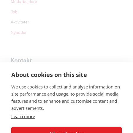
Medarbejdere
Job
Aktiviteter
Nyheder
Kontakt
About cookies on this site
Tel:
+45 87 45 60 90
We use cookies to collect and analyse information on
Email:
info@avdan.dk
site performance and usage, to provide social media
CVR: 46183746
features and to enhance and customise content and
advertisements.
Learn more