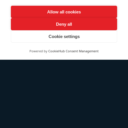
Allow all cookies
Deny all
Cookie settings
Lokaler med en ledig væg
Powered by
CookieHub Consent Management
I mødelokaler med et akustisk loft. Dæk et område, der
svarer til længden af konferencebordet, og sørg for, at
absorbenten er placeret i en naturlig tale højde, der
absorberer så meget direkte tale som muligt.
I mødelokaler uden akustisk behandling skal du sørge for
at dække så meget af vægoverfladen som muligt med
absorbenter, for at optimere taleforståelighed og akustisk
komfort.