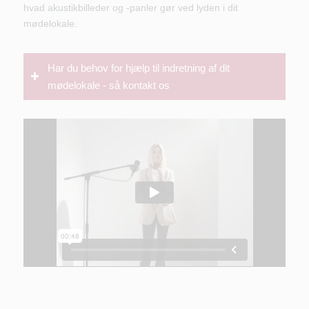
hvad akustikbilleder og -panler gør ved lyden i dit
mødelokale.
Har du behov for hjælp til indretning af dit
mødelokale - så kontakt os