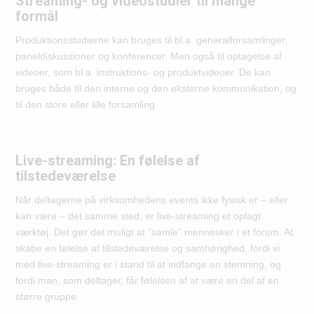
Streaming- og videostudier til mange
formål
Produktionsstudierne kan bruges til bl.a. generalforsamlinger,
paneldiskussioner og konferencer. Men også til optagelse af
videoer, som bl.a. instruktions- og produktvideoer. De kan
bruges både til den interne og den eksterne kommunikation, og
til den store eller lille forsamling.
Live-streaming: En følelse af
tilstedeværelse
Når deltagerne på virksomhedens events ikke fysisk er – eller
kan være – det samme sted, er live-streaming et oplagt
værktøj. Det gør det muligt at ”samle” mennesker i et forum. At
skabe en følelse af tilstedeværelse og samhørighed, fordi vi
med live-streaming er i stand til at indfange en stemning, og
fordi man, som deltager, får følelsen af at være en del af en
større gruppe.