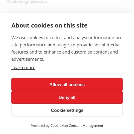
Youtube og facebook.
About cookies on this site
We use cookies to collect and analyse information on
site performance and usage, to provide social media
Vores løsninger kan både bruges til live-
features and to enhance and customise content and
events og videoproduktion.
advertisements.
Anvendelsesmulighederne er derfor
Learn more
uendelige.
VIDEOPRODUKTION
Allow all cookies
Videoproduktionen kan bruges til alt I vil
optage, bl.a. undervisningsmateriale,
Deny all
betjeningsvideoer, profileringsvideoer,
produktpræsentationer m.v.
Cookie settings
LIVE-STREAMING
Powered by
CookieHub Consent Management
Live-streaming kan bruges til webinarer,