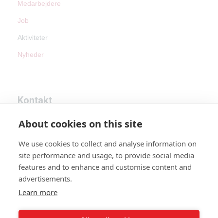
Medarbejdere
Job
Aktiviteter
Nyheder
Kontakt
About cookies on this site
Tel:
+45 87 45 60 90
We use cookies to collect and analyse information on
Email:
info@avdan.dk
site performance and usage, to provide social media
CVR: 46183746
features and to enhance and customise content and
advertisements.
Learn more