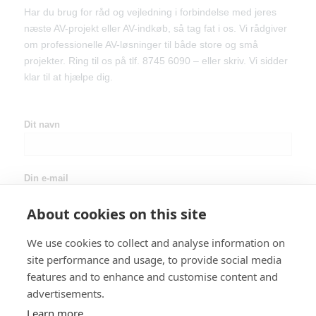
Har du brug for råd og vejledning i forbindelse med jeres
næste AV-projekt eller AV-indkøb, så tag fat i os. Vi rådgiver
om professionelle AV-løsninger til både store og små
projekter. Ring til os på tlf. 8745 6090 – eller skriv. Vi sidder
klar til at hjælpe dig.
Dit navn
Din e-mail
About cookies on this site
Dit Telefonnr.
We use cookies to collect and analyse information on
site performance and usage, to provide social media
features and to enhance and customise content and
Emne
advertisements.
Learn more