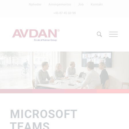
Nyheder
Arrangementer
Job
Kontakt
+45 87 45 60 90
MICROSOFT
TEAMS