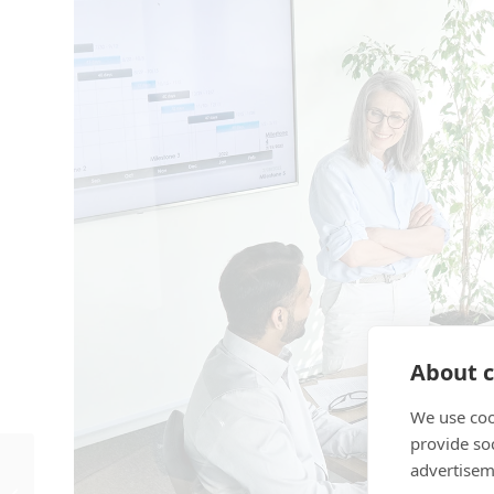
About c
We use coo
provide so
advertisem
Hvorfor er det optimalt
at købe ind på SKI