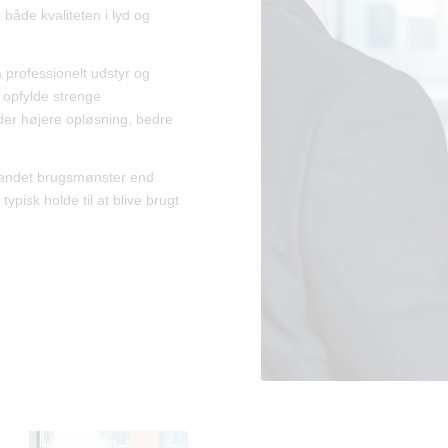
både kvaliteten i lyd og
professionelt udstyr og
at opfylde strenge
nder højere opløsning, bedre
lt andet brugsmønster end
 typisk holde til at blive brugt