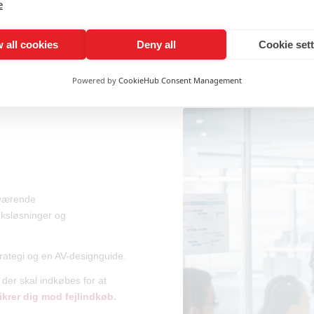
e
 all cookies
Deny all
Cookie set
Powered by
CookieHub Consent Management
uværende
rksløsninger og
trategi og en AV-designguide.
 der skal indkøbes for at
ikrer dig mod fejlindkøb.