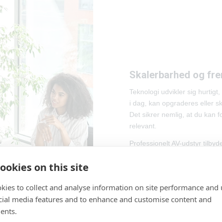
Skalerbarhed og fre
Teknologi udvikler sig hurtigt
i dag, kan opgraderes eller 
Det sikrer nemlig, at du kan f
relevant.
Professionelt AV-udstyr tilby
software, for at sikre, at udsty
ookies on this site
Dette står i skarp kontrast ti
væk”-tilgang.
kies to collect and analyse information on site performance and 
cial media features and to enhance and customise content and
ents.