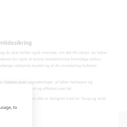
mtidssikring
, og du skal derfor også overveje, om det AV-udstyr, du køber
skaleres for også at kunne imødekomme fremtidige behov.
orlænge udstyrets levetid og at din investering forbliver
der i højere grad opgraderinger, af både hardware og
ret forbliver relevant og effektivt over tid.
l forbrugerudstyr, som ofte er designet med en “brug og smid
usage, to