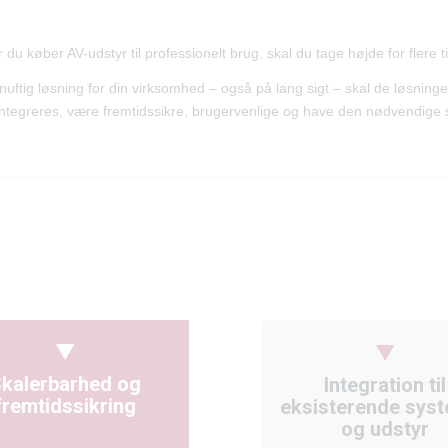
 du køber AV-udstyr til professionelt brug, skal du tage højde for flere t
uftig løsning for din virksomhed – også på lang sigt – skal de løsninger
ntegreres, være fremtidssikre, brugervenlige og have den nødvendige 
kalerbarhed og
Integration til
fremtidssikring
eksisterende sys
og udstyr