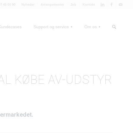
87 45 60 90
Nyheder
Arrangementer
Job
Kontakt
Kundecases
Support og service
Om os
AL KØBE AV-UDSTYR
germarkedet.