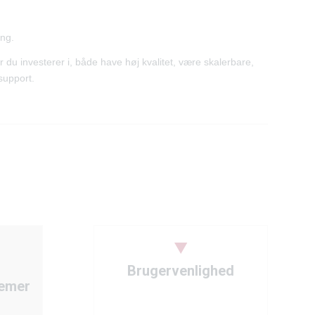
ing.
 du investerer i, både have høj kvalitet, være skalerbare,
support.
Brugervenlighed
temer