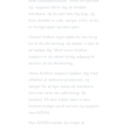
endt installationsfase. Vores AV-service
og -support sikrer dig de bedste
teknikere, så du kan føle dig tryg, og
hvis uheldet er ude, sørger vi for, at du
er hurtigt oppe og køre igen.
Uanset hvilken type hjælp du har brug
for til din AV-løsning, så sidder vi klar til
at hjælpe dig. Med vores firstline
support er du sikret hurtig adgang til
service af din AV-løsning.
Vores firstline support hjælper dig med
effektivt at definere problemet, og
sørger for at lige netop de teknikere,
som kan løse din udfordring, får
besked. På den måde sikre vi den
kortest mulige vej til service og support
hos AVDAN.
Hos AVDAN møder du nogle af