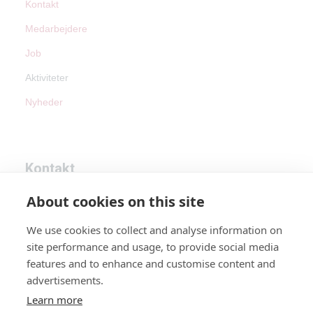
Kontakt
Medarbejdere
Job
Aktiviteter
Nyheder
Kontakt
About cookies on this site
Tel:
+45 87 45 60 90
We use cookies to collect and analyse information on
Email:
info@avdan.dk
site performance and usage, to provide social media
CVR: 46183746
features and to enhance and customise content and
advertisements.
Learn more